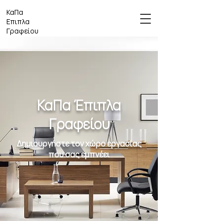
ΚαΠα
Επιπλα
Γραφείου
ΚαΠα Έπιπλα
Γραφείου
Δημιουργήστε τον χώρο εργασίας
που σας εμπνέει