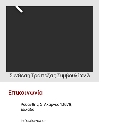
Σύνθεση Τράπεζας Συμβουλίων 3
Επικοινωνία
Ροδάνθης 5, Αχαρνές 13678,
Ελλάδα
info@ka-pa.gr
epiplakapaoe@hotmail.com
+30 210 2444521