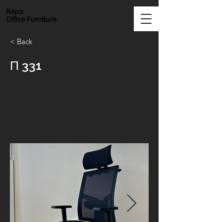
Kapa
Office Furniture
< Back
Π 331