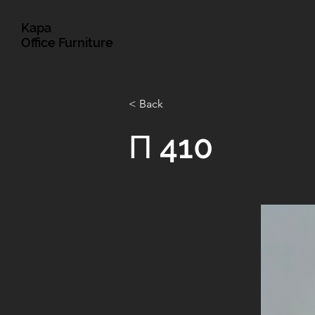
Kapa
Office Furniture
< Back
Π 410