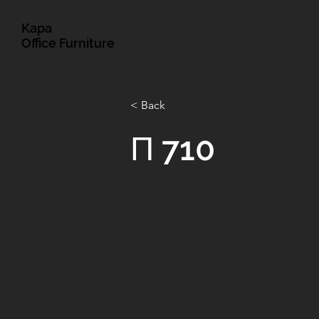
Kapa
Office Furniture
< Back
Π 710