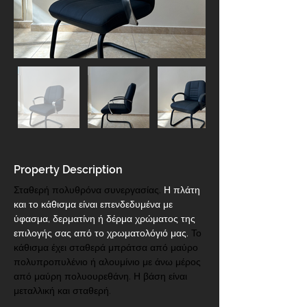
Property Description
Σταθερή πολυθρόνα συνεργασίας. 
Η πλάτη 
και το κάθισμα είναι επενδεδυμένα με  
ύφασμα, δερματίνη ή δέρμα χρώματος της 
επιλογής σας από το χρωματολόγιό μας.
 Το 
κάθισμα έχει σταθερά μπράτσα από μαύρο 
πολυπροπυλένιο ή αλουμίνιο με άνω μέρος 
από μαύρη πολυουρεθάνη. Η βάση είναι 
μεταλλική και σταθερή.