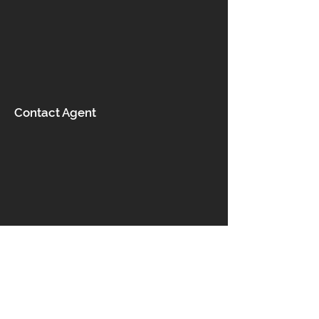
Contact Agent
Contact us
5 Rodanthis Street, Acharnes
13678, Greece