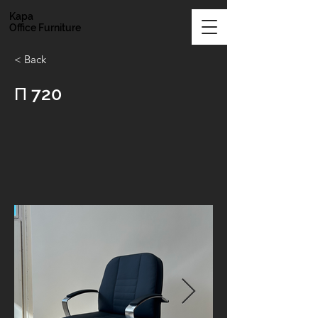
Kapa
Office Furniture
< Back
Π 720