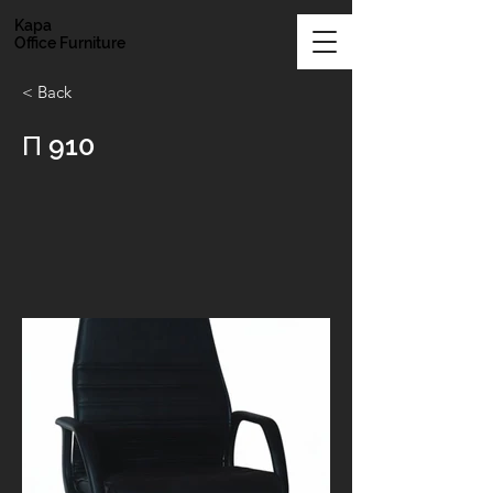
Kapa
Office Furniture
< Back
Π 910