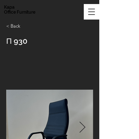
Kapa
Office Furniture
< Back
Π 930