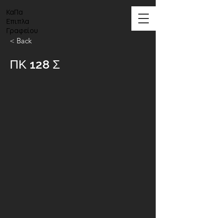
ΚαΠα
Επιπλα
Γραφείου
< Back
ΠΚ 128 Σ