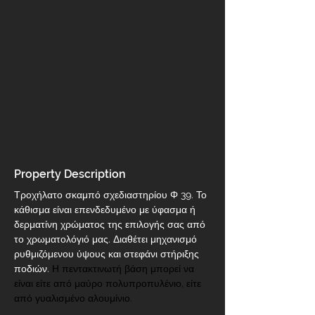
Property Description
Τροχήλατο σκαμπό σχεδιαστηρίου Φ 39. Το 
κάθισμα είναι επενδεδυμένο με ύφασμα ή 
δερματίνη χρώματος της επιλογής σας από 
το χρωματολόγιό μας. Διαθέτει μηχανισμό 
ρυθμιζόμενου ύψους και στεφάνι στήριξης 
ποδιών. 
Η πεντακτινωτή βάση μπορεί να 
είναι είτε από μαύρο πολυπροπυλένιο, είτε 
από γυαλισμένο αλουμίνιο.