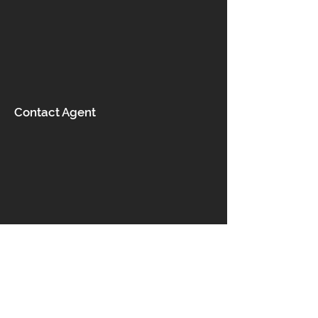
Contact Agent
Επικοινωνία
Ροδάνθης 5, Αχαρνές 13678,
Ελλάδα