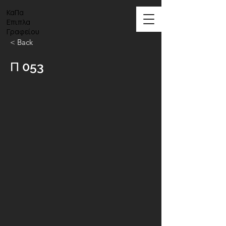
ΚαΠα
Επιπλα
Γραφείου
< Back
Π 053