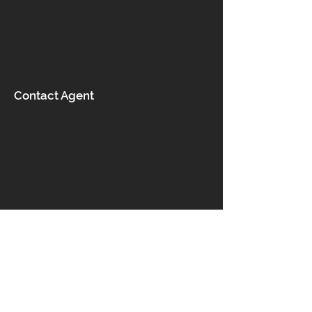
Contact Agent
Επικοινωνία
Ροδάνθης 5, Αχαρνές 13678,
Ελλάδα
info@ka-pa.gr