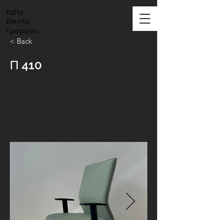
ΚαΠα
Επιπλα
Γραφείου
< Back
Π 410