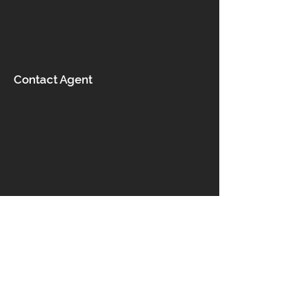
Contact Agent
Επικοινωνία
Ροδάνθης 5, Αχαρνές 13678,
Ελλάδα
info@ka-pa.gr
epiplakapaoe@hotmail.com