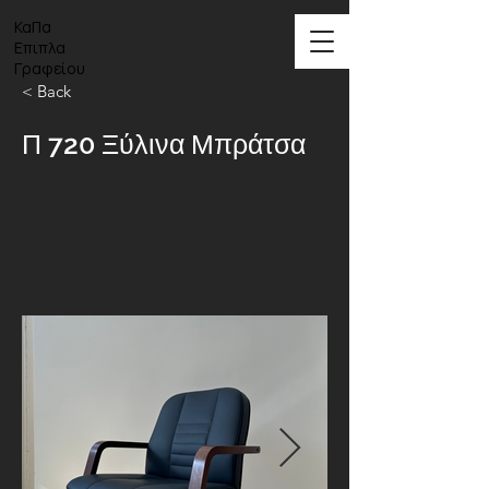
ΚαΠα
Επιπλα
Γραφείου
< Back
Π 720 Ξύλινα Μπράτσα