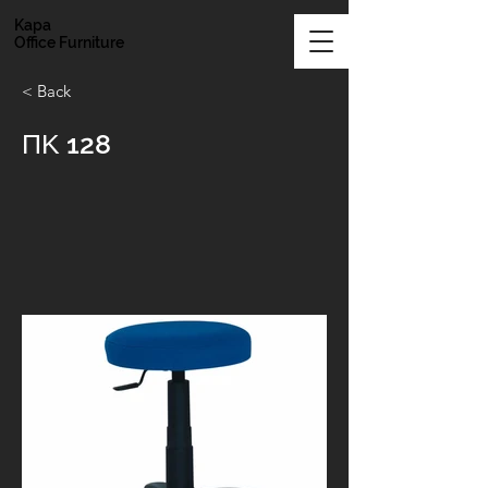
Kapa
Office Furniture
< Back
ΠΚ 128