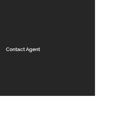
Contact Agent
Contact us
5 Rodanthis Street, Acharnes
13678, Greece