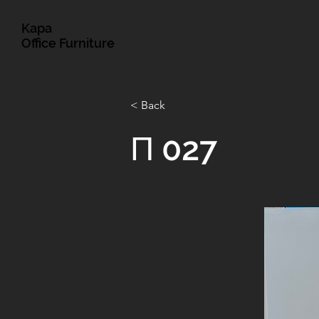
Kapa
Office Furniture
< Back
Π 027