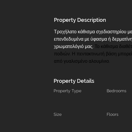
Property Description
Τροχήλατο κάθισμα σχεδιαστηρίου με 
επενδεδυμένα με ύφασμα ή δερματίνη
χρωματολόγιό μας. 
Το κάθισμα διαθέτ
ποδιών. Η πεντακτινωτή βάση μπορεί 
από γυαλισμένο αλουμίνιο.
Property Details
Property Type
Bedrooms
Size
Floors