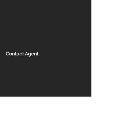
Contact Agent
Επικοινωνία
Ροδάνθης 5, Αχαρνές 13678,