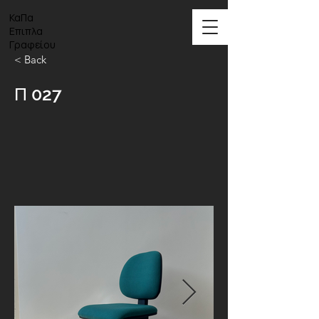
ΚαΠα
Επιπλα
Γραφείου
< Back
Π 027